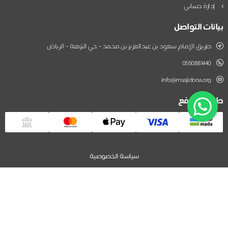
إدارة حسابي
بيانات التواصل
طريق الإمام سعود بن عبدالعزيز بن محمد – حي النزهة - الرياض
0550881440
info@msajidona.org
طريقة الدفع
سياسة الخصوصية
جمعية العناية بمساجد الطرق
نظام جود لإدارة التبرعات - تطوير صندوق الابتكار