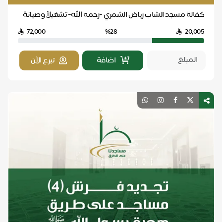
كفالة مسجد الشاب رياض الشمري -رحمه الله- تشغيلاً وصيانة
لمدة عام كامل
72,000
%28
20,005
اضافة
تبرع الآن